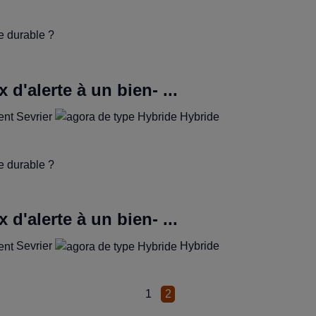
'alerte à un bien- ...
Sevrier
Hybride
'alerte à un bien- ...
Sevrier
Hybride
Page
1
Page
2
courante