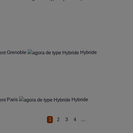
Grenoble
Hybride
Paris
Hybride
Page
1
Page
2
Page
3
Page
4
…
courante