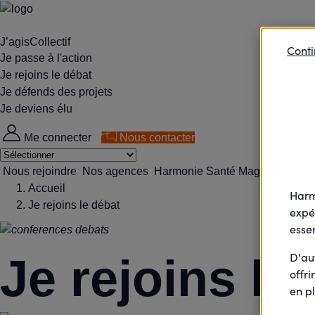
J’agisCollectif
Conti
Je passe à l'action
Je rejoins le débat
Je défends des projets
Je deviens élu
Me connecter
Nous contacter
Nous rejoindre
Nos agences
Harmonie Santé Magazine
Accueil
Harm
Je rejoins le débat
expé
essen
D'au
Je rejoins le
offri
en pl