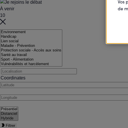
Vos 
de m
À venir
10
Coordinates
Filtrer