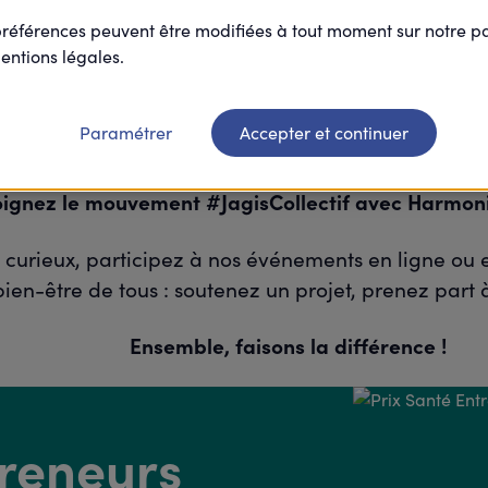
préférences peuvent être modifiées à tout moment sur notre 
entions légales.
Paramétrer
Accepter et continuer
oignez le mouvement #JagisCollectif avec Harmoni
rieux, participez à nos événements en ligne ou en 
ien-être de tous : soutenez un projet, prenez part
Ensemble, faisons la différence !
preneurs