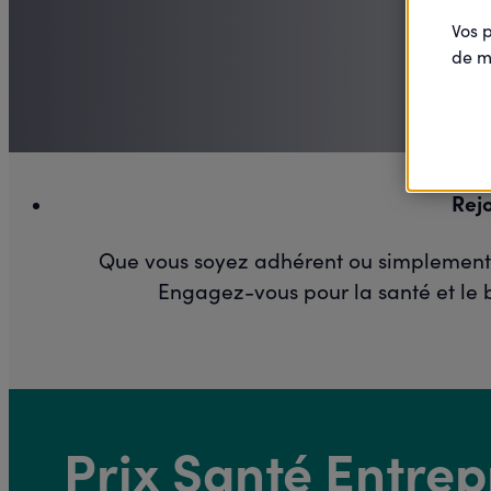
Vos 
de m
Rej
Que vous soyez adhérent ou simplement cu
Engagez-vous pour la santé et le b
Prix Santé Entre