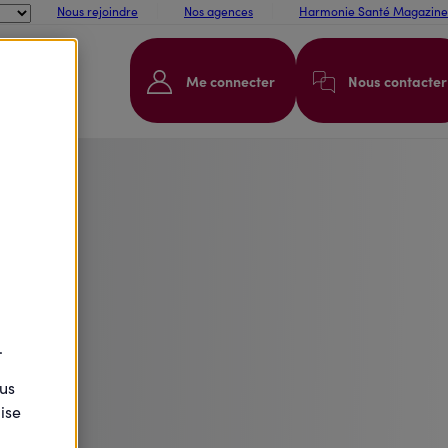
Nous rejoindre
Nos agences
Harmonie Santé Magazine
 2026 !
Me connecter
Nous contacter
.
ous
ise