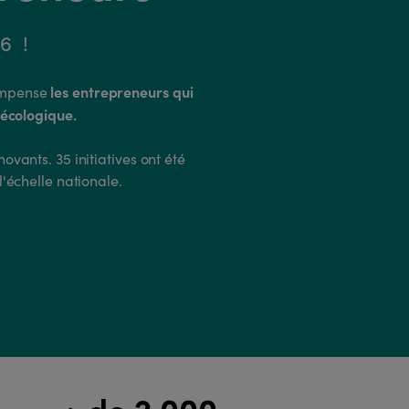
26 !
les entrepreneurs qui
ompense
 écologique.
ovants. 35 initiatives ont été
l'échelle nationale.
+ de 2 000