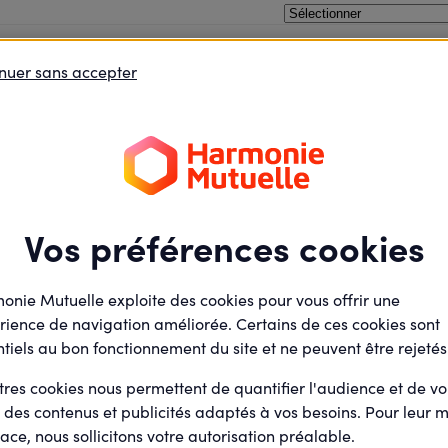
x santé entrepreneurs -
Découvrez les 7 lauréats nationaux
nuer sans accepter
oins le débat
Je défends des projets
Je deviens élu
Vos préférences cookies
agements
onie Mutuelle exploite des cookies pour vous offrir une
er la
rience de navigation améliorée. Certains de ces cookies sont
tiels au bon fonctionnement du site et ne peuvent être rejetés
tres cookies nous permettent de quantifier l'audience et de v
r des contenus et publicités adaptés à vos besoins. Pour leur m
ace, nous sollicitons votre autorisation préalable.