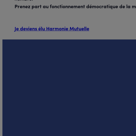
Prenez part au fonctionnement démocratique de la mu
Endométriose, comment
reconnaitre et vivre avec
Je deviens élu Harmonie Mutuelle
cette pat ...
23.09.2026
à 18:30
CHAUVIGNY
Présentiel
J-51
Agora