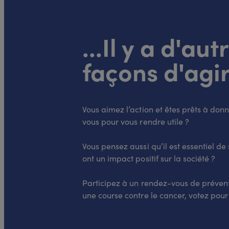
...Il y a d'aut
façons d'agir
Assemblée d’adhérents :
"Prendre en main notre
santé ? "
Vous aimez l’action et êtes prêts à do
vous pour vous rendre utile ?
29.09.2026
à 18:00
Vous pensez aussi qu’il est essentiel de s
Dijon
ont un impact positif sur la société ?
Présentiel
Participez à un rendez-vous de préven
J-57
une course contre le cancer, votez pour
Agora