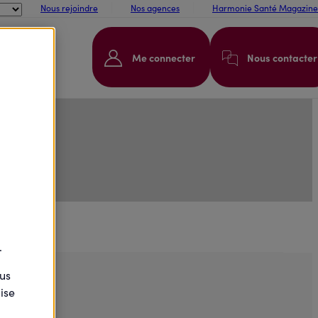
Nous rejoindre
Nos agences
Harmonie Santé Magazine
Me connecter
Nous contacter
.
ous
ise