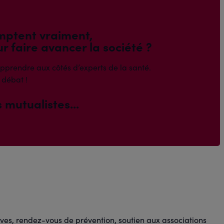
comptent vraiment,
r faire avancer la société ?
apprendre aux côtés d’experts de la santé.
 débat !
 mutualistes...
tives, rendez-vous de prévention, soutien aux associations