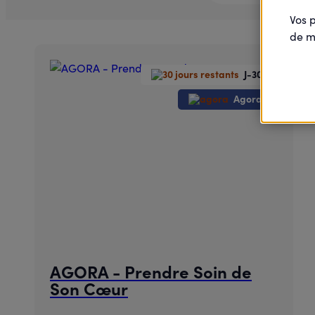
Vos 
de m
J-30
Agora
AGORA - Prendre Soin de
Son Cœur