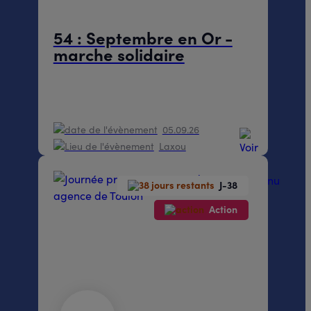
54 : Septembre en Or -
marche solidaire
05.09.26
Laxou
Présentiel
J-38
Action