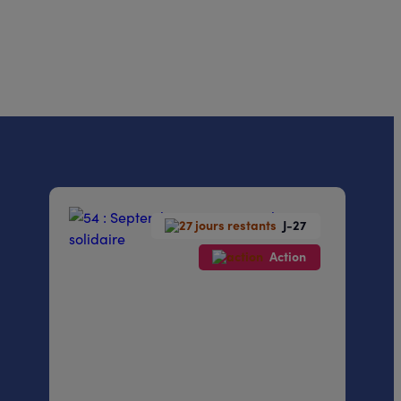
J-27
Action