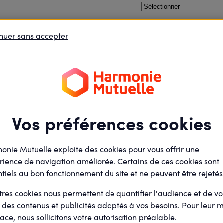
nuer sans accepter
oins le débat
Je défends des projets
Je deviens élu
ébat
Vos préférences cookies
onie Mutuelle exploite des cookies pour vous offrir une
41
Replays
rience de navigation améliorée. Certains de ces cookies sont
tiels au bon fonctionnement du site et ne peuvent être rejetés
tres cookies nous permettent de quantifier l'audience et de v
r des contenus et publicités adaptés à vos besoins. Pour leur m
Filtrer
ace, nous sollicitons votre autorisation préalable.