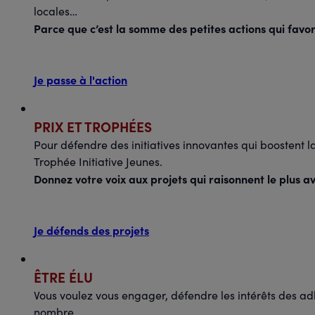
locales…
AVC : mieux comprendre
Parce que c’est la somme des petites actions qui favori
pour mieux agir
Je passe à l'action
18.09.2026
à 18:30
Foix
PRIX ET TROPHÉES
Présentiel
Pour défendre des initiatives innovantes qui boostent l
Trophée Initiative Jeunes.
J-45
Donnez votre voix aux projets qui raisonnent le plus av
Agora
Je défends des projets
ÊTRE ÉLU
Vous voulez vous engager, défendre les intérêts des adh
nombre.