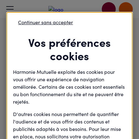
Accueil
Je passe à l'action
10KM Paris 15 : une boucle dans l’un des plus grands
Continuer sans accepter
arrondissements de la capitale !
Vos préférences
Sport - Alimentation
cookies
10KM Paris 15 : une
boucle dans l’un des plus
Harmonie Mutuelle exploite des cookies pour
grands arrondissements
vous offrir une expérience de navigation
améliorée. Certains de ces cookies sont essentiels
de la capitale !
au bon fonctionnement du site et ne peuvent être
rejetés.
D'autres cookies nous permettent de quantifier
Dimanche
17
l'audience et de vous offrir des contenus et
publicités adaptés à vos besoins. Pour leur mise
Mai
en place, nous sollicitons votre autorisation
2026