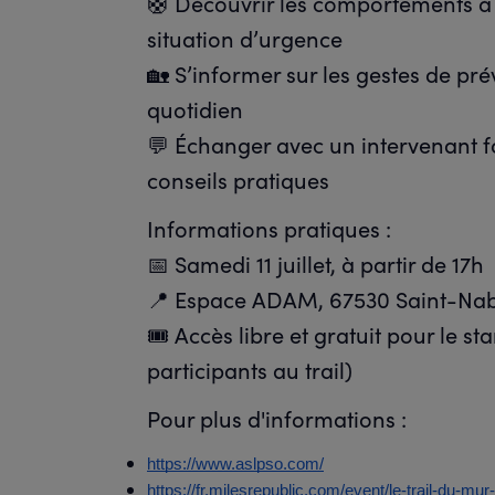
🛟 Découvrir les comportements à
situation d’urgence
🏡 S’informer sur les gestes de pré
quotidien
💬 Échanger avec un intervenant f
conseils pratiques
Informations pratiques :
📅 Samedi 11 juillet, à partir de 17h
📍 Espace ADAM, 67530 Saint-Na
🎟️ Accès libre et gratuit pour le 
participants au trail)
Pour plus d'informations :
https://www.aslpso.com/
https://fr.milesrepublic.com/event/le-trail-du-mu