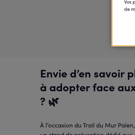
Vos 
de m
Envie d’en savoir p
à adopter face aux
? 🌿
À l’occasion du Trail du Mur Païen
un stand de prévention dédié aux 