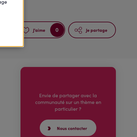
)
page
0
J'aime
Je partage
Envie de partager avec la
communauté sur un thème en
particulier ?
Nous contacter