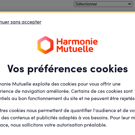
en
e débat
Je défends des projets
Je deviens élu
nuer sans accepter
Environnement
Samedi
11
67 : Trail d
Juillet
2026
Présentiel
Vos préférences cookies
Espace du parc Adam
Rue des Alcines
67530 Saint-Nabor
onie Mutuelle exploite des cookies pour vous offrir une
rience de navigation améliorée. Certains de ces cookies sont
tiels au bon fonctionnement du site et ne peuvent être rejetés
Illyana Dietsch
Par
Animateur actions e
tres cookies nous permettent de quantifier l'audience et de v
agoras (Salarié)
r des contenus et publicités adaptés à vos besoins. Pour leur m
ace, nous sollicitons votre autorisation préalable.