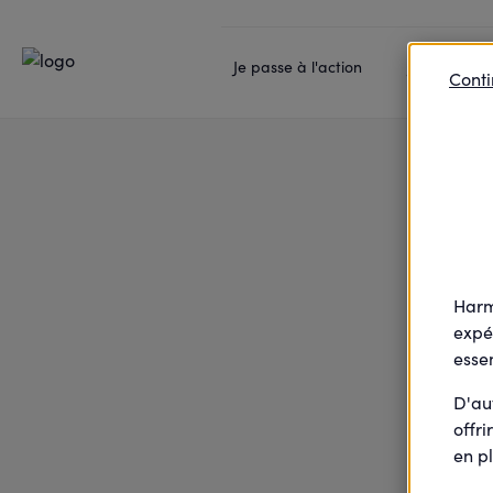
Accueil
Je passe à l'action
67 : Trail du mur pai
Je passe à l'action
Je rejoins l
Conti
Harm
expé
essen
D'au
offri
en pl