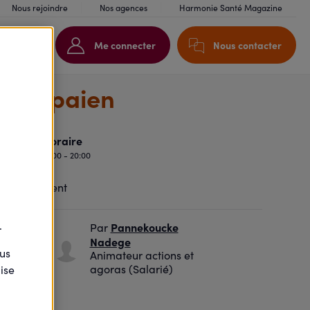
Nous rejoindre
Nos agences
Harmonie Santé Magazine
Me connecter
Nous contacter
u mur paien
Horaire
17:00 - 20:00
.
Pannekoucke
Par
t
Nadege
ous
Animateur actions et
agoras (Salarié)
ise