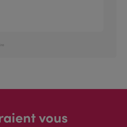
re
raient vous