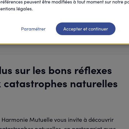
0 / 100
participant(s
préférences peuvent être modifiées à tout moment sur notre 
entions légales.
Paramétrer
Accepter et continuer
Je participe
lus sur les bons réflexes
 catastrophes naturelles
, Harmonie Mutuelle vous invite à découvrir
catastrophes naturelles, en partenariat avec