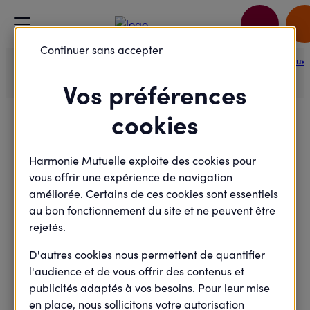
Accueil
Je passe à l'action
Continuer sans accepter
Angers - l’image du corps des tout petits sur les réseaux sociaux.
Vos préférences
cookies
Félicitations !
Harmonie Mutuelle exploite des cookies pour
vous offrir une expérience de navigation
améliorée. Certains de ces cookies sont essentiels
Votre inscription a bien été prise en
au bon fonctionnement du site et ne peuvent être
compte.
rejetés.
Vous allez recevoir à la suite de votre inscription un
D'autres cookies nous permettent de quantifier
email de confirmation comportant toutes les
l'audience et de vous offrir des contenus et
informations de l'évènement.
publicités adaptés à vos besoins. Pour leur mise
en place, nous sollicitons votre autorisation