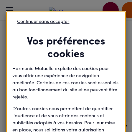
Accueil
Je passe à l'action
Continuer sans accepter
Après-midi prévention et santé - Agence d'Annecy
Vos préférences
Maladie - Prévention
cookies
Après-midi prévention et
santé - Agence d'Annecy
Harmonie Mutuelle exploite des cookies pour
vous offrir une expérience de navigation
améliorée. Certains de ces cookies sont essentiels
au bon fonctionnement du site et ne peuvent être
Mardi
06
rejetés.
D'autres cookies nous permettent de quantifier
Octobre
2026
l'audience et de vous offrir des contenus et
publicités adaptés à vos besoins. Pour leur mise
J-57
en place, nous sollicitons votre autorisation