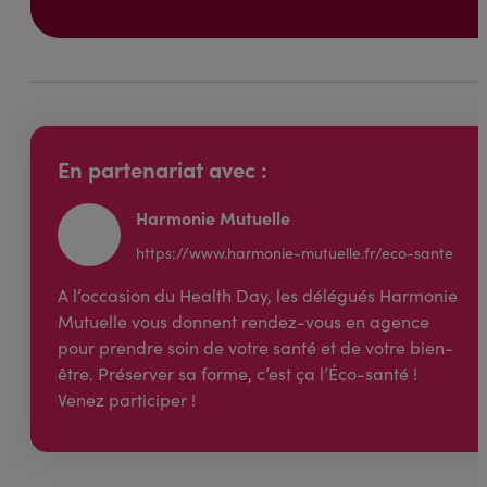
En partenariat avec :
Harmonie Mutuelle
https://www.harmonie-mutuelle.fr/eco-sante
A l’occasion du Health Day, les délégués Harmonie
Mutuelle vous donnent rendez-vous en agence
pour prendre soin de votre santé et de votre bien-
être. Préserver sa forme, c’est ça l’Éco-santé !
Venez participer !