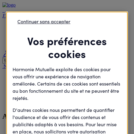
J’agisCollectif
Continuer sans accepter
Je passe à l'action
Je rejoins le débat
Vos préférences
Je défends des projets
Je deviens élu
cookies
Me connecter
Nous contacter
Nous rejoindre
Nos agences
Harmonie Santé Magazine
Harmonie Mutuelle exploite des cookies pour
vous offrir une expérience de navigation
Accueil
Je passe à l'action
améliorée. Certains de ces cookies sont essentiels
Atelier diététique
au bon fonctionnement du site et ne peuvent être
rejetés.
Sport - Alimentation
D'autres cookies nous permettent de quantifier
Atelier diététique
l'audience et de vous offrir des contenus et
publicités adaptés à vos besoins. Pour leur mise
en place, nous sollicitons votre autorisation