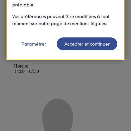
préalable.
En Présentiel
Lantic
Vos préférences peuvent être modifiées à tout
22410 Lantic
moment sur notre page de mentions légales.
Action accessible
Paramétrer
Accepter et continuer
en ligne
Horaire
14:00 - 17:30