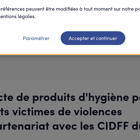
préférences peuvent être modifiées à tout moment sur notre 
entions légales.
98 / 50
participant(s)
Paramétrer
Accepter et continuer
Je participe
ecte de produits d'hygiène p
ts victimes de violences
partenariat avec les CIDFF 