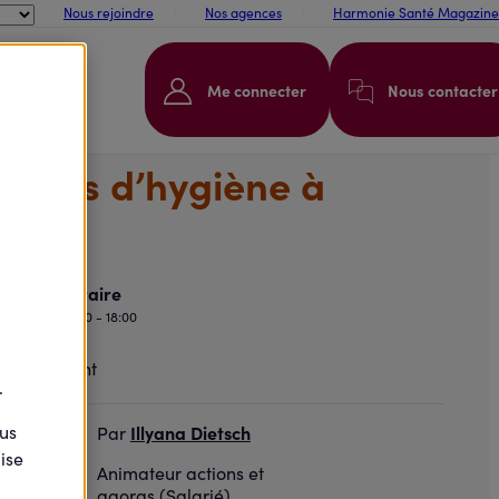
Nous rejoindre
Nos agences
Harmonie Santé Magazine
Me connecter
Nous contacter
oduits d’hygiène à
edan
Horaire
09:00 - 18:00
.
ous
Illyana Dietsch
Par
ise
Animateur actions et
agoras (Salarié)