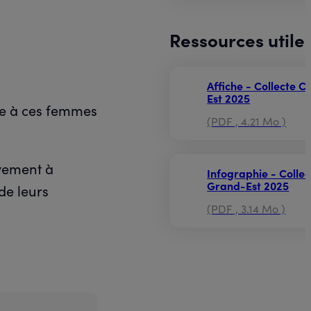
Ressources utile
Affiche - Collecte 
Est 2025
te à ces femmes
(PDF , 4.21 Mo )
ivement à
Infographie - Colle
Grand-Est 2025
de leurs
(PDF , 3.14 Mo )