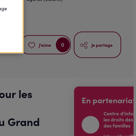
page
0
J'aime
Je partage
our les
En partenariat
Centre d'info
du Grand
les droits des
des familles