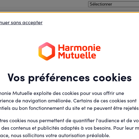
hygiène à l’agence de Sedan
nuer sans accepter
oins le débat
Je défends des projets
Je deviens élu
Vulnérabilités et harcèlement
Collecte de pr
01 Mar .
l’agence de S
|
31 Mar .
Vos préférences cookies
Présentiel
Agence Harmonie Mutuelle
onie Mutuelle exploite des cookies pour vous offrir une
8 Rue Gambetta
08200 Sedan
rience de navigation améliorée. Certains de ces cookies sont
tiels au bon fonctionnement du site et ne peuvent être rejetés
tres cookies nous permettent de quantifier l'audience et de v
Nathalie Schaer
Par
r des contenus et publicités adaptés à vos besoins. Pour leur m
Animateur actions et
ace, nous sollicitons votre autorisation préalable.
agoras (Salarié)