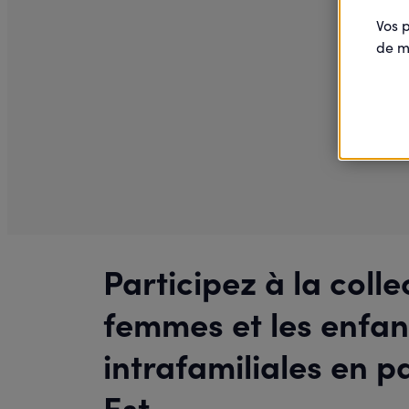
Vos 
de m
Participez à la coll
femmes et les enfan
intrafamiliales en 
Est.