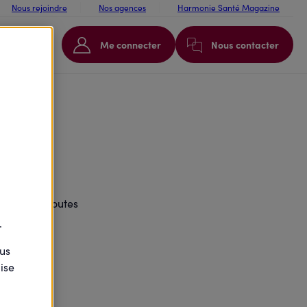
Nous rejoindre
Nos agences
Harmonie Santé Magazine
Me connecter
Nous contacter
te.
omportant toutes
.
ous
ise