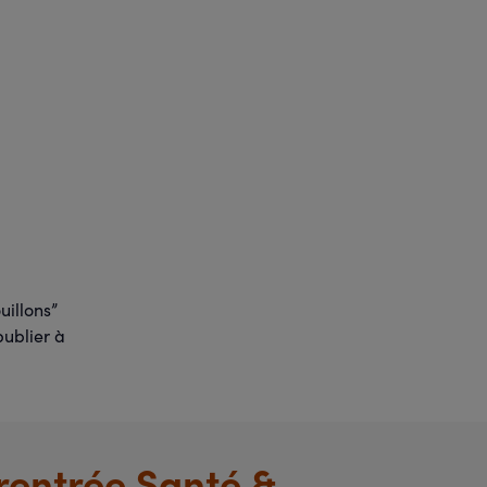
uillons”
publier à
 rentrée Santé &