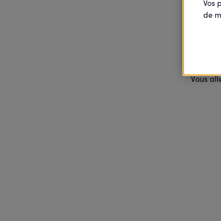
Vos 
de m
Vot
Vous all