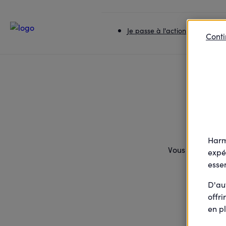
Accueil
Je passe à l'action
Collecte de rentrée 
Je passe à l'action
Je rej
Conti
Vo
Harm
Vous allez rece
expé
essen
D'au
offri
en pl