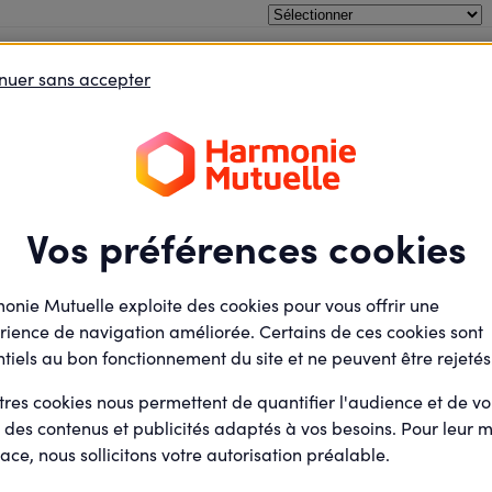
Santé & Solidarité
oins le débat
Je défends des projets
Je deviens élu
nuer sans accepter
Félicitations !
Vos préférences cookies
tre inscription a bien été prise en comp
onie Mutuelle exploite des cookies pour vous offrir une
voir à la suite de votre inscription un email de confirmation c
rience de navigation améliorée. Certains de ces cookies sont
les informations de l'évènement.
tiels au bon fonctionnement du site et ne peuvent être rejetés
tres cookies nous permettent de quantifier l'audience et de v
r des contenus et publicités adaptés à vos besoins. Pour leur m
ace, nous sollicitons votre autorisation préalable.