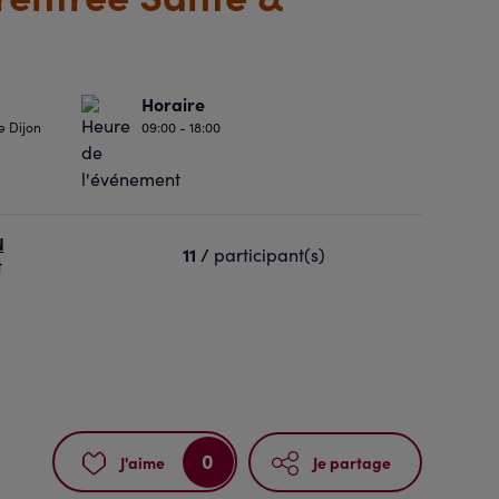
Horaire
 Dijon
09:00 - 18:00
N
11 /
participant(s)
t
0
J'aime
Je partage