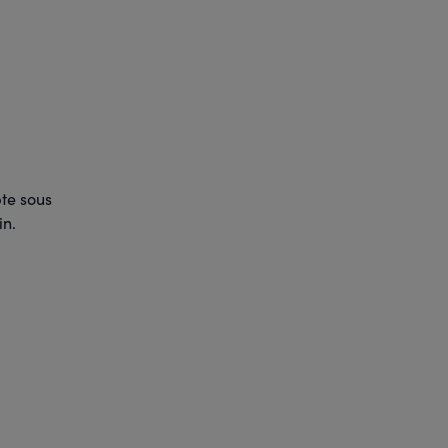
pte sous
in.