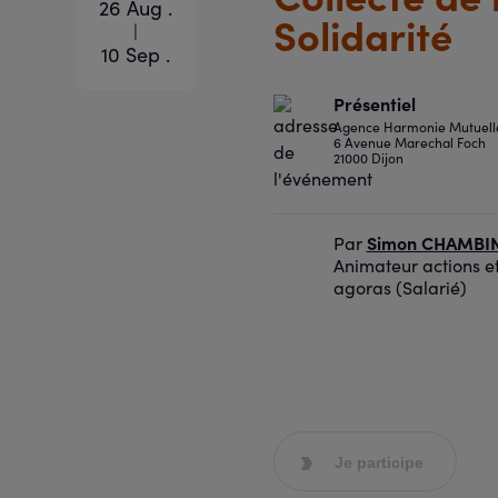
26 Aug .
Solidarité
|
10 Sep .
Présentiel
Agence Harmonie Mutuelle
6 Avenue Marechal Foch
21000 Dijon
Simon CHAMBI
Par
Animateur actions e
agoras (Salarié)
Je participe