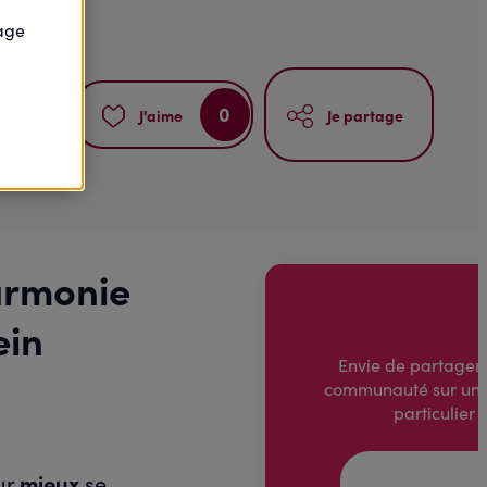
page
0
J'aime
Je partage
armonie
ein
Envie de partager 
communauté sur un 
particulier 
our
mieux
se