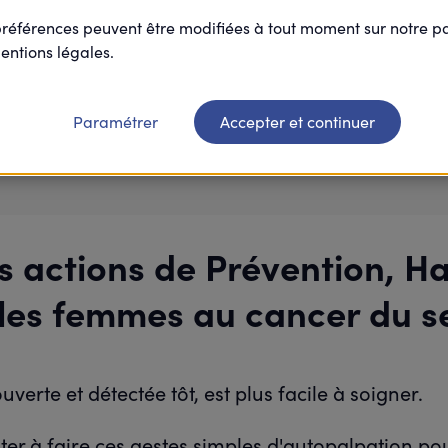
agoras (Salarié)
préférences peuvent être modifiées à tout moment sur notre 
entions légales.
Je participe
Paramétrer
Accepter et continuer
s actions de Prévention, H
e les femmes au cancer du s
verte et détectée tôt, est plus facile à soigner.
citer à faire ces gestes simples d'autopalpation p