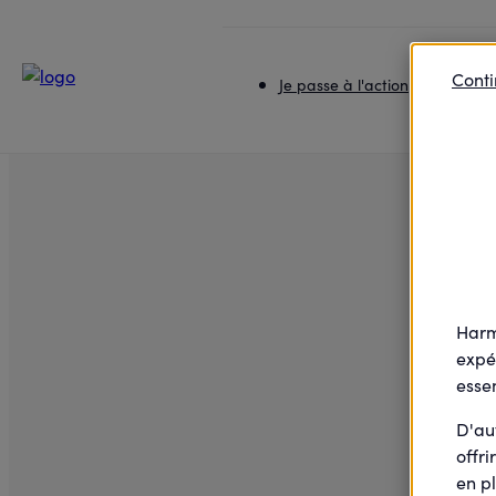
Accueil
Je passe à l'action
Découvrez les bons ges
Conti
Je passe à l'action
Je rej
Harm
expé
essen
D'au
offri
en pl