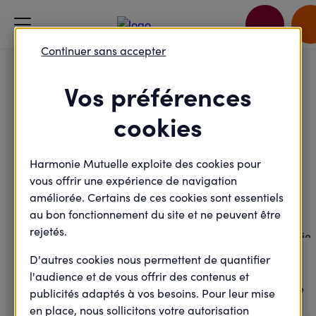
Accueil
Je passe à l'action
Continuer sans accepter
J'apprends les gestes qui sauvent - Dunkerque - Atelier 3
Vos préférences
Maladie - Prévention
cookies
J'apprends les gestes qui
sauvent - Dunkerque -
Harmonie Mutuelle exploite des cookies pour
vous offrir une expérience de navigation
Atelier 3
améliorée. Certains de ces cookies sont essentiels
au bon fonctionnement du site et ne peuvent être
rejetés.
Mardi
26
D'autres cookies nous permettent de quantifier
l'audience et de vous offrir des contenus et
Novembre
publicités adaptés à vos besoins. Pour leur mise
2024
en place, nous sollicitons votre autorisation