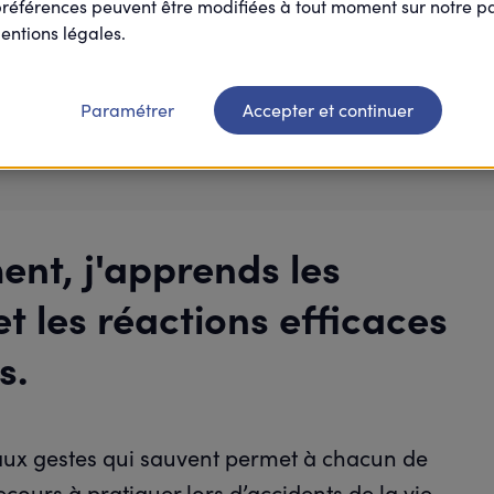
préférences peuvent être modifiées à tout moment sur notre 
6 / 15
participant(s)
entions légales.
Paramétrer
Accepter et continuer
Je participe
ent, j'apprends les
t les réactions efficaces
s.
 aux gestes qui sauvent permet à chacun de
cours à pratiquer lors d’accidents de la vie