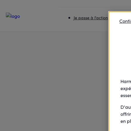
Accueil
Je passe à l'action
J'apprends les gestes
Je passe à l'action
Je rej
Conti
Harm
expé
essen
D'au
offri
en pl