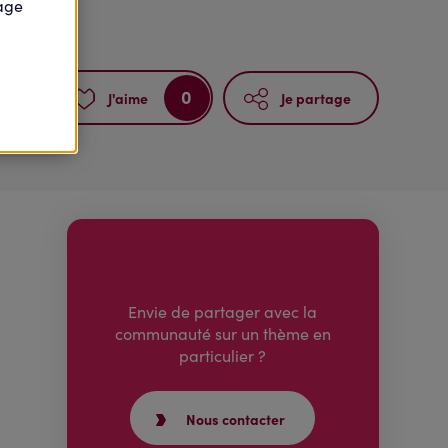
page
0
J'aime
Je partage
Envie de partager avec la
communauté sur un thème en
particulier ?
Nous contacter