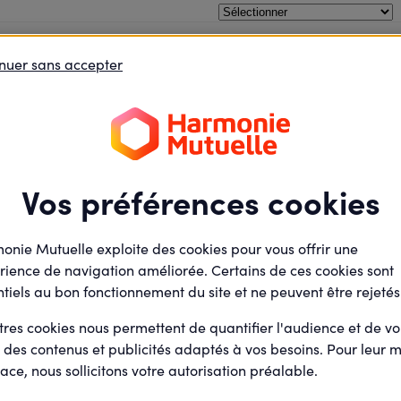
 qui sauvent - Valenciennes - Atelier 2
oins le débat
Je défends des projets
Je deviens élu
nuer sans accepter
Maladie - Prévention
Jeudi
14
J'apprends l
- Valencienn
Novembre
2024
Vos préférences cookies
Présentiel
Agence HM Valenciennes
11 Place du Marché aux He
onie Mutuelle exploite des cookies pour vous offrir une
59300 Valenciennes
rience de navigation améliorée. Certains de ces cookies sont
tiels au bon fonctionnement du site et ne peuvent être rejetés
Christophe MO
Par
tres cookies nous permettent de quantifier l'audience et de v
Animateur actions e
r des contenus et publicités adaptés à vos besoins. Pour leur m
agoras (Salarié)
ace, nous sollicitons votre autorisation préalable.