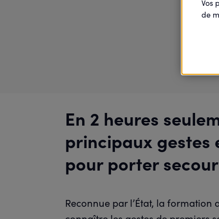
Vos 
de m
En 2 heures seulem
principaux gestes e
pour porter secour
Reconnue par l’État, la formation
connaître les gestes de premiers se