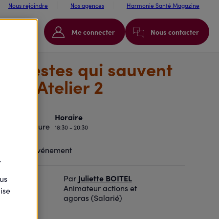
Nous rejoindre
Nos agences
Harmonie Santé Magazine
Me connecter
Nous contacter
es gestes qui sauvent
es - Atelier 2
Horaire
18:30 - 20:30
rbes
.
NGET
Juliette BOITEL
Par
ous
t
Animateur actions et
ise
agoras (Salarié)