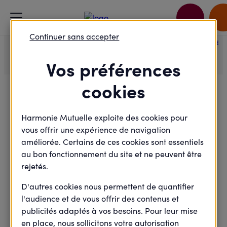
Accueil
Je passe à l'action
Continuer sans accepter
Journée prévention santé pour réaliser un test de dépistage du
diabète dans votre agence d'Aurillac
Vos préférences
cookies
Félicitations !
Harmonie Mutuelle exploite des cookies pour
vous offrir une expérience de navigation
améliorée. Certains de ces cookies sont essentiels
Votre inscription a bien été prise en
au bon fonctionnement du site et ne peuvent être
compte.
rejetés.
D'autres cookies nous permettent de quantifier
Vous allez recevoir à la suite de votre inscription un
l'audience et de vous offrir des contenus et
email de confirmation comportant toutes les
publicités adaptés à vos besoins. Pour leur mise
informations de l'évènement.
en place, nous sollicitons votre autorisation