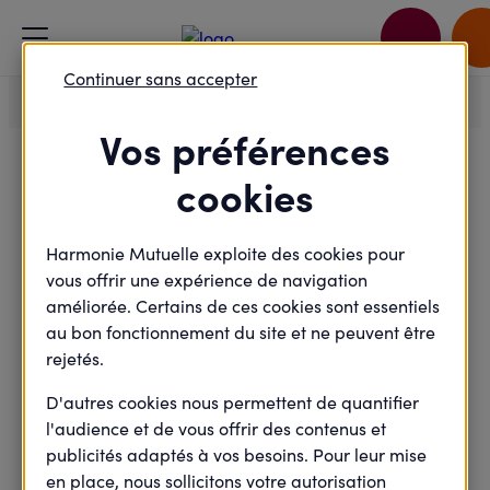
Accueil
Je passe à l'action
La Dommartinnoise
Continuer sans accepter
Vos préférences
cookies
Félicitations !
Harmonie Mutuelle exploite des cookies pour
vous offrir une expérience de navigation
Votre inscription a bien été prise en
améliorée. Certains de ces cookies sont essentiels
compte.
au bon fonctionnement du site et ne peuvent être
rejetés.
Vous allez recevoir à la suite de votre inscription un
email de confirmation comportant toutes les
D'autres cookies nous permettent de quantifier
informations de l'évènement.
l'audience et de vous offrir des contenus et
publicités adaptés à vos besoins. Pour leur mise
en place, nous sollicitons votre autorisation