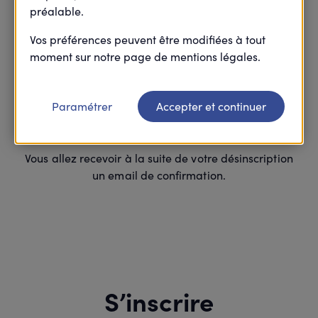
préalable.
Vos préférences peuvent être modifiées à tout
Merci
moment sur notre page de mentions légales.
Paramétrer
Accepter et continuer
Votre inscription à cette action est
supprimée.
Vous allez recevoir à la suite de votre désinscription
un email de confirmation.
S’inscrire