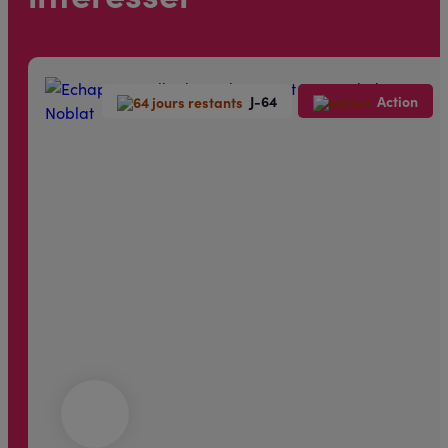
J-64
Action