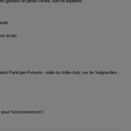
n gardant un jardin vivant, sain et équilibré.
ardin
ves écolo
tion Participe-Présent - salle du mille-club, rue de Seigneulles - 
t pour l’environnement !