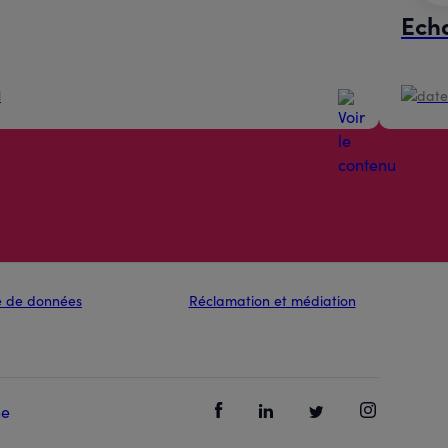
Echa
l
ue de données
Réclamation et médiation