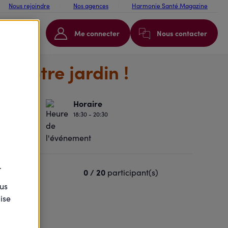
Nous rejoindre
Nos agences
Harmonie Santé Magazine
Me connecter
Nous contacter
s votre jardin !
Horaire
18:30 - 20:30
-les-Côtes
.
IED
0 / 20
participant(s)
t
ous
ise