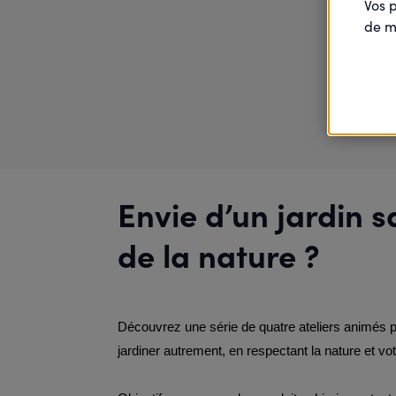
Vos 
de m
Envie d’un jardin 
de la nature ?
Découvrez une série de quatre ateliers animés pa
jardiner autrement, en respectant la nature et vo