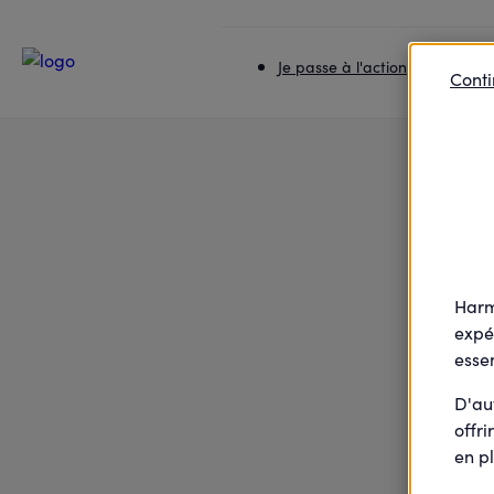
Accueil
Je passe à l'action
La santé dans votre j
Je passe à l'action
Je rej
Conti
Harm
expé
essen
D'au
offri
en pl