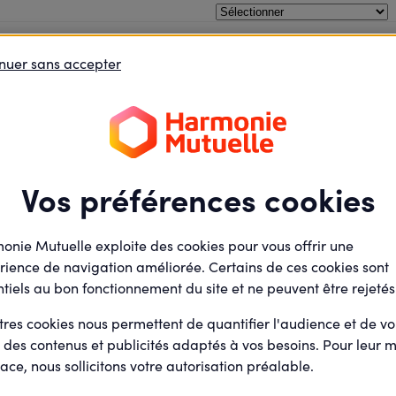
ardin !
oins le débat
Je défends des projets
Je deviens élu
nuer sans accepter
Environnement
Mardi
10
La santé dan
Juin
2025
Présentiel
Vos préférences cookies
Salle du mille-club
Rue des Seigneulles
55210 Saint-Maurice-sous
onie Mutuelle exploite des cookies pour vous offrir une
rience de navigation améliorée. Certains de ces cookies sont
tiels au bon fonctionnement du site et ne peuvent être rejetés
CATHERINE JRA
Par
Animateur actions e
tres cookies nous permettent de quantifier l'audience et de v
agoras (Salarié)
r des contenus et publicités adaptés à vos besoins. Pour leur m
ace, nous sollicitons votre autorisation préalable.