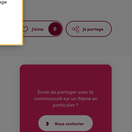
page
0
J'aime
Je partage
Envie de partager avec la
communauté sur un thème en
particulier ?
Nous contacter