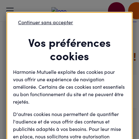
Accueil
Je passe à l'action
La santé dans votre jardin !
Continuer sans accepter
Vos préférences
Environnement
cookies
La santé dans votre jardin !
Harmonie Mutuelle exploite des cookies pour
vous offrir une expérience de navigation
Mercredi
11
améliorée. Certains de ces cookies sont essentiels
au bon fonctionnement du site et ne peuvent être
Juin
rejetés.
2025
D'autres cookies nous permettent de quantifier
l'audience et de vous offrir des contenus et
publicités adaptés à vos besoins. Pour leur mise
en place, nous sollicitons votre autorisation