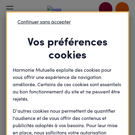
Accueil
Je passe à l'action
Plantation d'arbres fruitiers par des jeunes élèves en Haute-
Continuer sans accepter
Savoie
Vos préférences
Environnement
cookies
Plantation d'arbres
fruitiers par des jeunes
Harmonie Mutuelle exploite des cookies pour
élèves en Haute-Savoie
vous offrir une expérience de navigation
améliorée. Certains de ces cookies sont essentiels
au bon fonctionnement du site et ne peuvent être
rejetés.
Mercredi
13
D'autres cookies nous permettent de quantifier
Novembre
l'audience et de vous offrir des contenus et
2024
publicités adaptés à vos besoins. Pour leur mise
en place, nous sollicitons votre autorisation