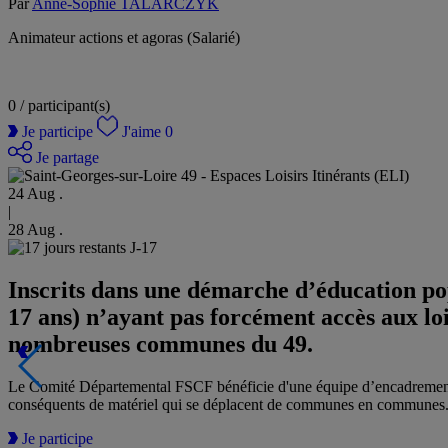
Par
Anne-Sophie TALARCZYK
Animateur actions et agoras (Salarié)
0 /
participant(s)
Je participe
J'aime
0
Je partage
24 Aug .
|
28 Aug .
J-17
Inscrits dans une démarche d’éducation popu
17 ans) n’ayant pas forcément accès aux loi
nombreuses communes du 49.
Le Comité Départemental FSCF bénéficie d'une équipe d’encadrement qua
conséquents de matériel qui se déplacent de communes en communes. Ces
Je participe