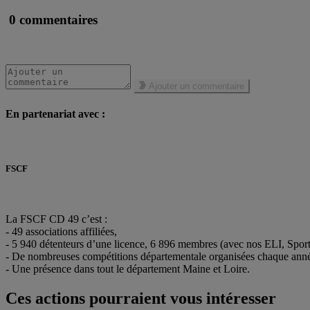
0 commentaires
Ajouter un commentaire
En partenariat avec :
FSCF
https://cd.fscf49.org/animation-jeunesse/espaces-loisirs-itin%C3%A9r
La FSCF CD 49 c’est :
- 49 associations affiliées,
- 5 940 détenteurs d’une licence, 6 896 membres (avec nos ELI, Spo
- De nombreuses compétitions départementale organisées chaque ann
- Une présence dans tout le département Maine et Loire.
Ces actions pourraient vous intéresser