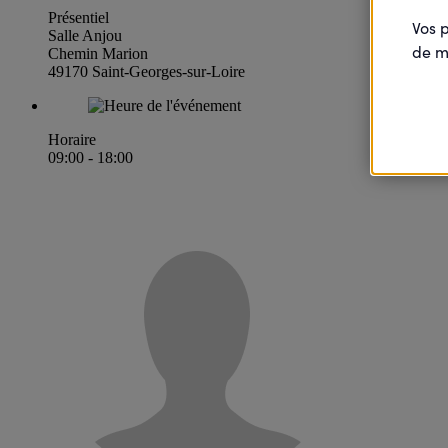
Présentiel
Vos 
Salle Anjou
de m
Chemin Marion
49170 Saint-Georges-sur-Loire
Horaire
09:00 - 18:00