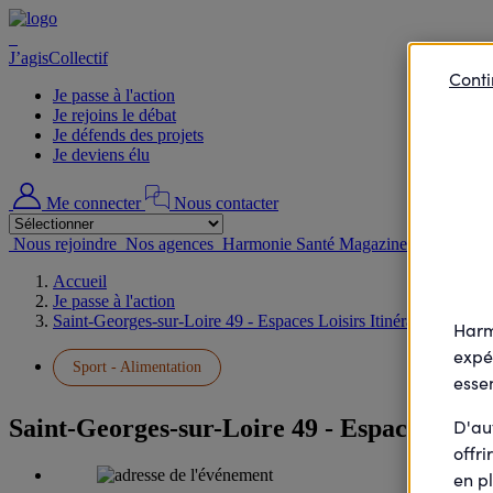
J’agisCollectif
Conti
Je passe à l'action
Je rejoins le débat
Je défends des projets
Je deviens élu
Me connecter
Nous contacter
Nous rejoindre
Nos agences
Harmonie Santé Magazine
Accueil
Je passe à l'action
Saint-Georges-sur-Loire 49 - Espaces Loisirs Itinérants (ELI)
Harm
expé
Sport - Alimentation
essen
Saint-Georges-sur-Loire 49 - Espaces Loisi
D'au
offri
en pl