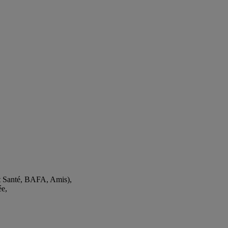
ants
rt Santé, BAFA, Amis),
ée,