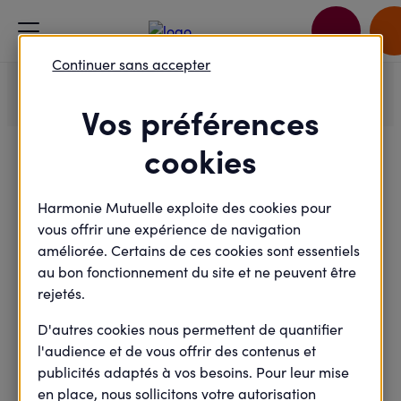
Accueil
Je passe à l'action
Continuer sans accepter
Sainte-Gemmes-sur-Loire 49 - Espaces Loisirs Itinérants (ELI)
Vos préférences
cookies
Félicitations !
Harmonie Mutuelle exploite des cookies pour
vous offrir une expérience de navigation
améliorée. Certains de ces cookies sont essentiels
Votre inscription a bien été prise en
au bon fonctionnement du site et ne peuvent être
compte.
rejetés.
Vous allez recevoir à la suite de votre inscription un
D'autres cookies nous permettent de quantifier
email de confirmation comportant toutes les
l'audience et de vous offrir des contenus et
informations de l'évènement.
publicités adaptés à vos besoins. Pour leur mise
en place, nous sollicitons votre autorisation