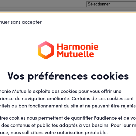
Dijon
nuer sans accepter
oins le débat
Je défends des projets
Je deviens élu
Félicitations !
Vos préférences cookies
tre inscription a bien été prise en comp
onie Mutuelle exploite des cookies pour vous offrir une
 suite de votre inscription un email de confirmation comportan
rience de navigation améliorée. Certains de ces cookies sont
de l'évènement.
tiels au bon fonctionnement du site et ne peuvent être rejetés
tres cookies nous permettent de quantifier l'audience et de v
r des contenus et publicités adaptés à vos besoins. Pour leur m
ace, nous sollicitons votre autorisation préalable.