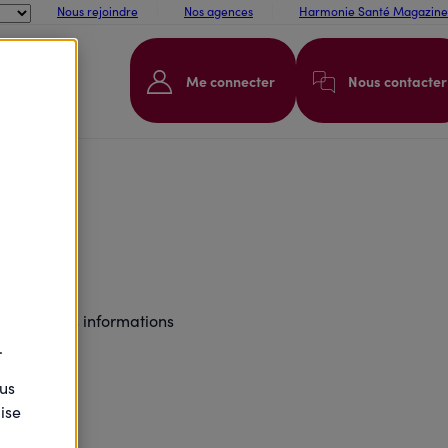
Nous rejoindre
Nos agences
Harmonie Santé Magazine
Me connecter
Nous contacter
te.
t toutes les informations
.
ous
ise