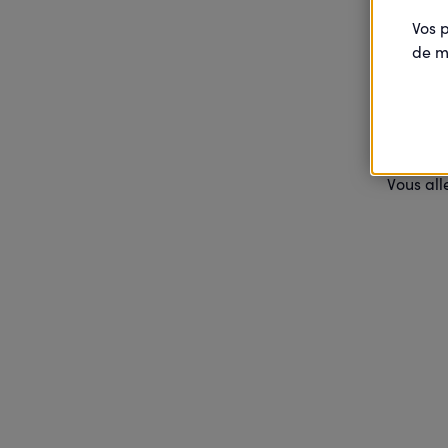
Vos 
de m
Vot
Vous all