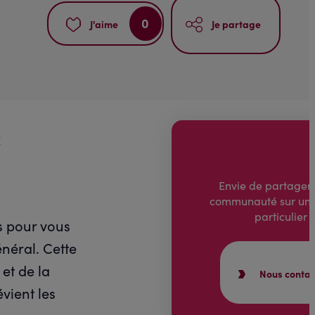
0
J'aime
Je partage
c
Envie de partager 
communauté sur un 
particulier 
s pour vous
énéral. Cette
 et de la
Nous contac
vient les