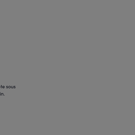
pte sous
in.