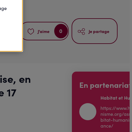
page
0
J'aime
Je partage
ise, en
En partenariat
e 17
Habitat et H
https://www.h
nisme.org/ass
bitat-humanis
ance/