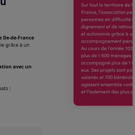
du
Sur tout le territoire de l
France, l’association pe
personnes en difficulté d
dignement et de retrouv
et autonomie grâce à u
e Ile-de-France
accompagnement person
e grâce à un 
Au cours de l’année 2022,
plus de 1 600 ménages e
accompagné plus de 1 0
tion avec un 
eux. Ses projets sont por
salariés et 700 bénévoles
agissent ensemble contre
ats :
et l’isolement des plus p