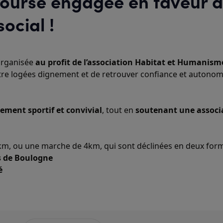
 course engagée en faveur 
ocial !
 organisée
 au profit de l’association Habitat et Humanism
être logées dignement et de retrouver confiance et autonomi
ement sportif et convivial
, tout en 
soutenant une associa
5km, ou une marche de 4km, qui sont déclinées en deux form
s de Boulogne
é