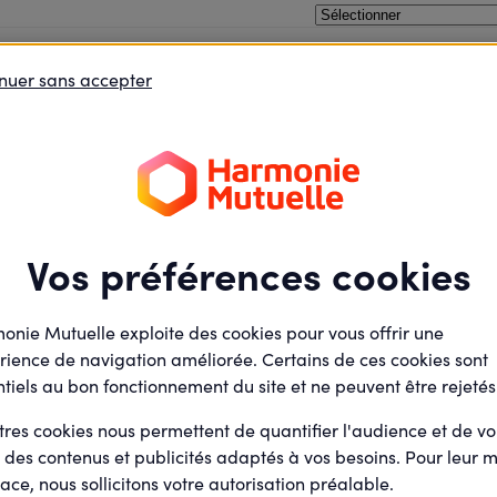
nuer sans accepter
oins le débat
Je défends des projets
Je deviens élu
Lien social
Dimanche
Soli'run 2024
17
Mars
Présentiel
2024
Vos préférences cookies
Hippodrome d'Auteuil
Rue du Bois de Boulogne
92200 Neuilly-sur-Seine
onie Mutuelle exploite des cookies pour vous offrir une
rience de navigation améliorée. Certains de ces cookies sont
tiels au bon fonctionnement du site et ne peuvent être rejetés
Mathieu Gourdet
Par
tres cookies nous permettent de quantifier l'audience et de v
Animateur actions et
agoras (Salarié)
r des contenus et publicités adaptés à vos besoins. Pour leur m
ace, nous sollicitons votre autorisation préalable.