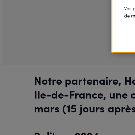
Vos 
de m
Notre partenaire, H
Ile-de-France, une 
mars (15 jours après