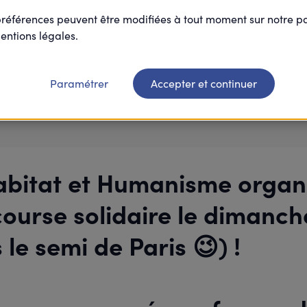
préférences peuvent être modifiées à tout moment sur notre 
entions légales.
Je participe
Paramétrer
Accepter et continuer
abitat et Humanisme organ
course solidaire le dimanch
 le semi de Paris 😉) !