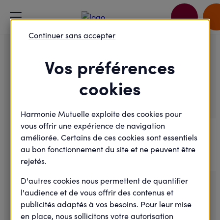
Accueil
Je passe à l'action
Tour du Finistère
Continuer sans accepter
Vos préférences
Sport - Alimentation
cookies
Tour du Finistère
Harmonie Mutuelle exploite des cookies pour
vous offrir une expérience de navigation
Samedi
11
améliorée. Certains de ces cookies sont essentiels
au bon fonctionnement du site et ne peuvent être
Mai
rejetés.
2024
D'autres cookies nous permettent de quantifier
l'audience et de vous offrir des contenus et
publicités adaptés à vos besoins. Pour leur mise
en place, nous sollicitons votre autorisation