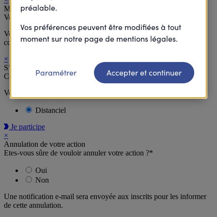
préalable.
Merci
Votre inscription à cette action est supprimée.
Vos préférences peuvent être modifiées à tout
Vous allez recevoir à la suite de votre désinscription un email de
moment sur notre page de mentions légales.
confirmation.
×
S’inscrire
Paramétrer
Accepter et continuer
Cette action est accessible en distanciel.
Vous recevrez un lien par e-mail pour accéder à l’action
Distanciel
Je participe
×
Annulation de votre action
Etes-vous sûre de vouloir annuler votre action ?*
Oui
Non
Une notification e-mail sera envoyée aux inscrits pour les informer
de cette annulation.