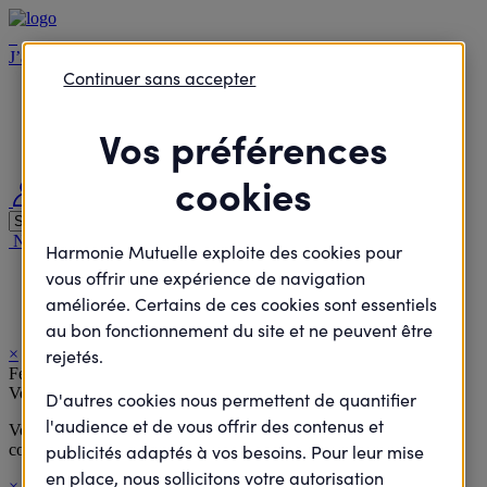
J’agisCollectif
Continuer sans accepter
Je passe à l'action
Je rejoins le débat
Vos préférences
Je défends des projets
Je deviens élu
cookies
Me connecter
Nous contacter
Nous rejoindre
Nos agences
Harmonie Santé Magazine
Harmonie Mutuelle exploite des cookies pour
vous offrir une expérience de navigation
Accueil
Je passe à l'action
améliorée. Certains de ces cookies sont essentiels
Tournoi international de Dirinon
au bon fonctionnement du site et ne peuvent être
×
rejetés.
Félicitations !
Votre inscription a bien été prise en compte.
D'autres cookies nous permettent de quantifier
l'audience et de vous offrir des contenus et
Vous allez recevoir à la suite de votre inscription un email de
confirmation comportant toutes les informations de l'évènement.
publicités adaptés à vos besoins. Pour leur mise
en place, nous sollicitons votre autorisation
×