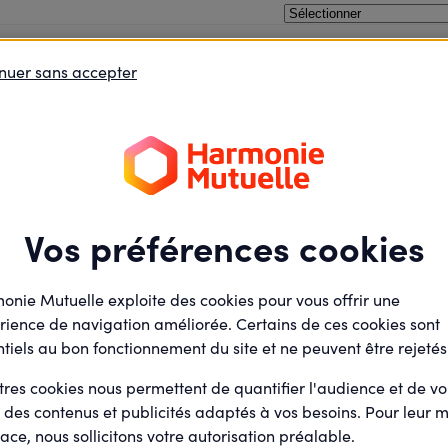
elax !
nuer sans accepter
oins le débat
Je défends des projets
Je deviens élu
Félicitations !
Vos préférences cookies
tre inscription a bien été prise en comp
onie Mutuelle exploite des cookies pour vous offrir une
 suite de votre inscription un email de confirmation comportan
rience de navigation améliorée. Certains de ces cookies sont
de l'évènement.
tiels au bon fonctionnement du site et ne peuvent être rejetés
tres cookies nous permettent de quantifier l'audience et de v
r des contenus et publicités adaptés à vos besoins. Pour leur m
ace, nous sollicitons votre autorisation préalable.