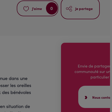
0
J'aime
Je partage
Envie de partager 
communauté sur un 
particulier 
venue dans une
ser les oreilles
ux des bénévoles
Nous contac
en situation de