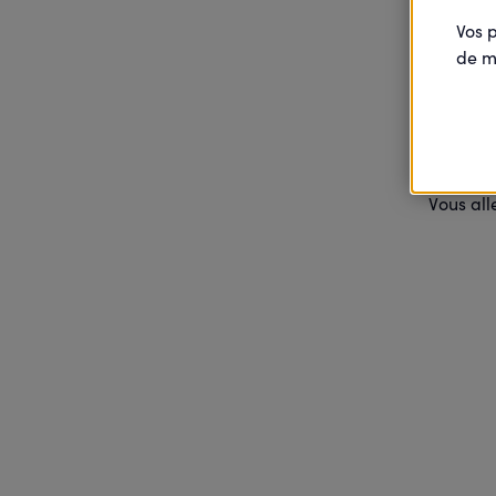
Vos 
de m
Vot
Vous all