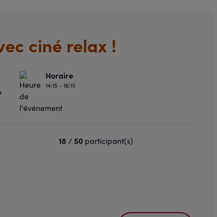
ec ciné relax !
Horaire
14:15 - 16:15
e
18 / 50
participant(s)