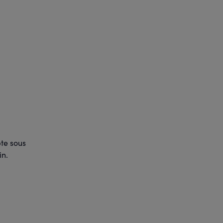
pte sous
in.