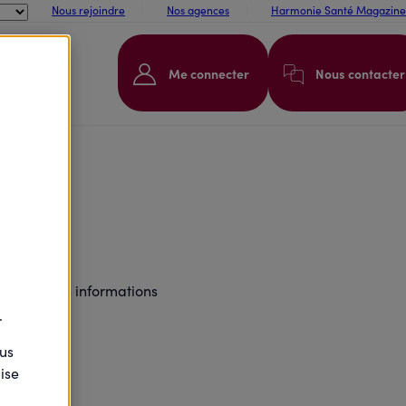
Nous rejoindre
Nos agences
Harmonie Santé Magazine
Me connecter
Nous contacter
te.
t toutes les informations
.
ous
ise