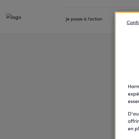
Accueil
Je passe à l'action
Tous au ciné avec cin
Je passe à l'action
Je rejoins l
Conti
Harm
expé
essen
D'au
offri
en pl