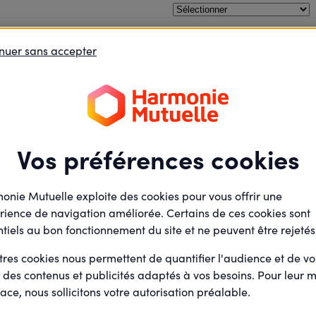
é relax !
e débat
Je défends des projets
Je deviens élu
nuer sans accepter
Handicap
Samedi
14
Tous au ciné
Juin
2025
Présentiel
Vos préférences cookies
Cinéville
4 Boulevard maréchal Jose
56100 Lorient
onie Mutuelle exploite des cookies pour vous offrir une
rience de navigation améliorée. Certains de ces cookies sont
tiels au bon fonctionnement du site et ne peuvent être rejetés
gaelle craff
Par
Animateur actions e
tres cookies nous permettent de quantifier l'audience et de v
agoras (Salarié)
r des contenus et publicités adaptés à vos besoins. Pour leur m
ace, nous sollicitons votre autorisation préalable.
5 / 50
participant(s)