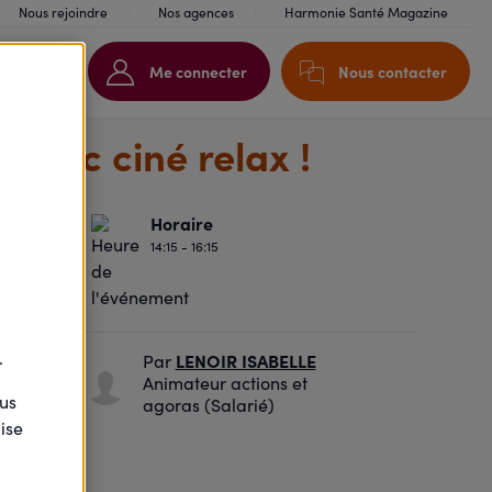
Nous rejoindre
Nos agences
Harmonie Santé Magazine
Me connecter
Nous contacter
 avec ciné relax !
Horaire
14:15 - 16:15
ph Joffre
.
LENOIR ISABELLE
Par
t
Animateur actions et
ous
agoras (Salarié)
ise