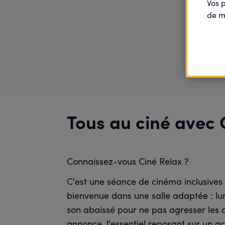
Vos 
de m
Tous au ciné avec 
Connaissez-vous Ciné Relax ?
C'est une séance de cinéma inclusives 
bienvenue dans une salle adaptée : lu
son abaissé pour ne pas agresser les o
annonce, l'essentiel reposant sur un 