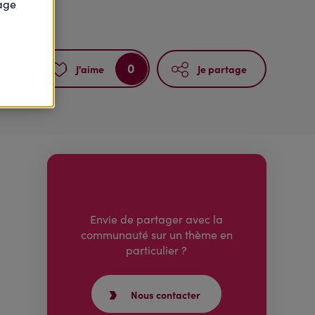
page
0
J'aime
Je partage
Envie de partager avec la
communauté sur un thème en
particulier ?
Nous contacter