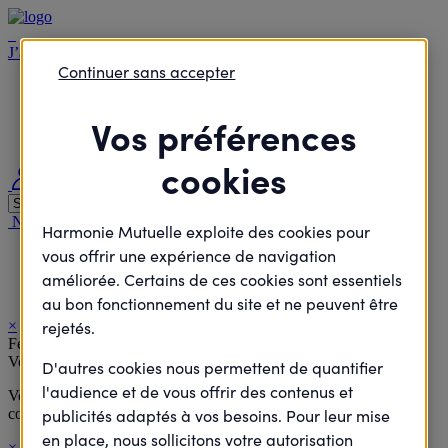
J’agisCollectif
Continuer sans accepter
Je passe à l'action
Je rejoins le débat
Vos préférences
Je défends des projets
Je deviens élu
cookies
Me connecter
Nous contacter
Nous rejoindre
Nos agences
Harmonie Santé Magazine
Harmonie Mutuelle exploite des cookies pour
vous offrir une expérience de navigation
Accueil
Je passe à l'action
améliorée. Certains de ces cookies sont essentiels
Trail Fontenay sur Eures
au bon fonctionnement du site et ne peuvent être
×
rejetés.
Félicitations !
Votre inscription a bien été prise en compte.
D'autres cookies nous permettent de quantifier
l'audience et de vous offrir des contenus et
Vous allez recevoir à la suite de votre inscription un email de
confirmation comportant toutes les informations de l'évènement.
publicités adaptés à vos besoins. Pour leur mise
en place, nous sollicitons votre autorisation
×