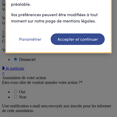
préalable.
Merci
Votre inscription à cette action est supprimée.
Vos préférences peuvent être modifiées à tout
Vous allez recevoir à la suite de votre désinscription un email de
moment sur notre page de mentions légales.
confirmation.
×
S’inscrire
Paramétrer
Accepter et continuer
Cette action est accessible en distanciel.
Vous recevrez un lien par e-mail pour accéder à l’action
Distanciel
Je participe
×
Annulation de votre action
Etes-vous sûre de vouloir annuler votre action ?*
Oui
Non
Une notification e-mail sera envoyée aux inscrits pour les informer
de cette annulation.