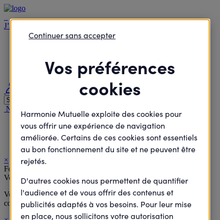
J’agisCollectif
Continuer sans accepter
Je passe à l'action
Je rejoins le débat
Vos préférences
Je défends des projets
Je deviens élu
cookies
Me connecter
Nous contacter
Nous rejoindre
Nos agences
Harmonie Santé Magazine
Harmonie Mutuelle exploite des cookies pour
vous offrir une expérience de navigation
Accueil
Je passe à l'action
améliorée. Certains de ces cookies sont essentiels
Ultra Trail de la Mayenne
au bon fonctionnement du site et ne peuvent être
×
rejetés.
Félicitations !
Votre inscription a bien été prise en compte.
D'autres cookies nous permettent de quantifier
l'audience et de vous offrir des contenus et
Vous allez recevoir à la suite de votre inscription un email de
confirmation comportant toutes les informations de l'évènement.
publicités adaptés à vos besoins. Pour leur mise
en place, nous sollicitons votre autorisation
×