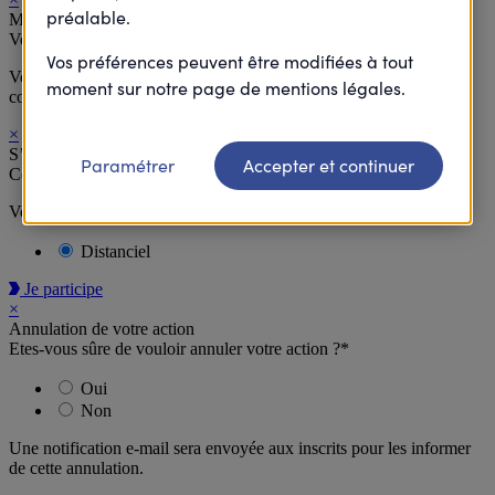
préalable.
Merci
Votre inscription à cette action est supprimée.
Vos préférences peuvent être modifiées à tout
Vous allez recevoir à la suite de votre désinscription un email de
moment sur notre page de mentions légales.
confirmation.
×
S’inscrire
Paramétrer
Accepter et continuer
Cette action est accessible en distanciel.
Vous recevrez un lien par e-mail pour accéder à l’action
Distanciel
Je participe
×
Annulation de votre action
Etes-vous sûre de vouloir annuler votre action ?*
Oui
Non
Une notification e-mail sera envoyée aux inscrits pour les informer
de cette annulation.