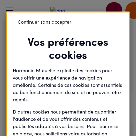
Accueil
Je passe à l'action
Continuer sans accepter
Une bouffée d'air pour vos mollets !
Vos préférences
Handicap
cookies
Une bouffée d'air pour vos
mollets !
Harmonie Mutuelle exploite des cookies pour
vous offrir une expérience de navigation
améliorée. Certains de ces cookies sont essentiels
au bon fonctionnement du site et ne peuvent être
Samedi
12
rejetés.
D'autres cookies nous permettent de quantifier
Octobre
2024
l'audience et de vous offrir des contenus et
publicités adaptés à vos besoins. Pour leur mise
en place, nous sollicitons votre autorisation