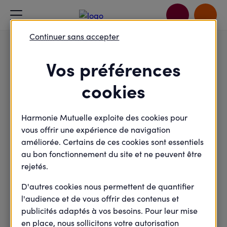
Accueil
Je rejoins le débat
Alimentation et environnement : Quel équilibre pour notre
Continuer sans accepter
avenir ?
Vos préférences
Environnement
cookies
Alimentation et
environnement : Quel
Harmonie Mutuelle exploite des cookies pour
équilibre pour notre
vous offrir une expérience de navigation
améliorée. Certains de ces cookies sont essentiels
avenir ?
au bon fonctionnement du site et ne peuvent être
rejetés.
D'autres cookies nous permettent de quantifier
Mercredi
08
l'audience et de vous offrir des contenus et
publicités adaptés à vos besoins. Pour leur mise
Novembre
en place, nous sollicitons votre autorisation
2023