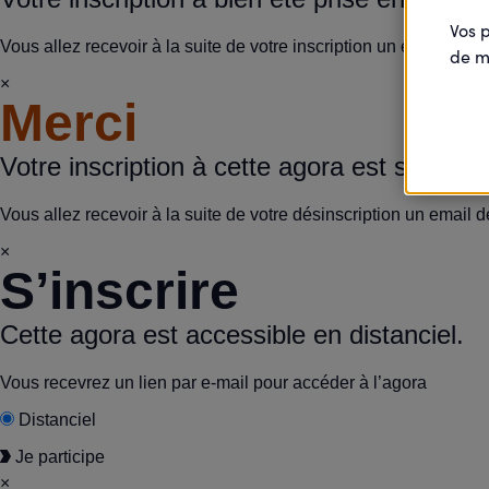
Vos 
Vous allez recevoir à la suite de votre inscription un email de 
de m
×
Merci
Votre inscription à cette agora est supprim
Vous allez recevoir à la suite de votre désinscription un email d
×
S’inscrire
Cette agora est accessible en distanciel.
Vous recevrez un lien par e-mail pour accéder à l’agora
Distanciel
Je participe
×