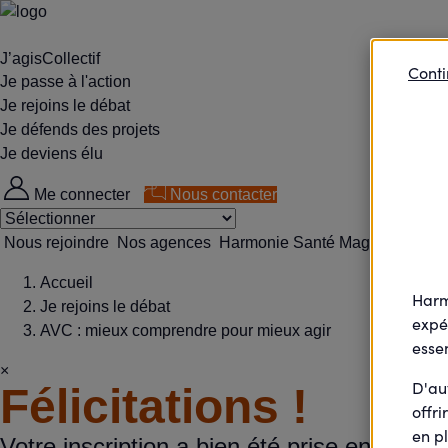
J’agisCollectif
Conti
Je passe à l'action
Je rejoins le débat
Je défends des projets
Je deviens élu
Me connecter
Nous contacter
Nous rejoindre
Nos agences
Harmonie Santé Magazine
Accueil
Harm
Je rejoins le débat
expé
AVC : mieux comprendre pour mieux agir
essen
×
D'au
Félicitations !
offri
en pl
Votre inscription a bien été prise en compt