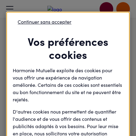
Accueil
Je rejoins le débat
L'activité physique, un allié pour rester en bonne santé
Continuer sans accepter
Vos préférences
Sport - Alimentation
cookies
L'activité physique, un
allié pour rester en bonne
Harmonie Mutuelle exploite des cookies pour
santé
vous offrir une expérience de navigation
améliorée. Certains de ces cookies sont essentiels
au bon fonctionnement du site et ne peuvent être
rejetés.
Mercredi
15
D'autres cookies nous permettent de quantifier
Mai
l'audience et de vous offrir des contenus et
2024
publicités adaptés à vos besoins. Pour leur mise
en place, nous sollicitons votre autorisation