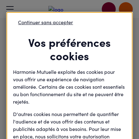
Accueil
organisateur
Mon compte - Activité
Continuer sans accepter
Vos préférences
Mon compte - Activité
Accueil
organisateur
cookies
FABIENNE BOTA
Harmonie Mutuelle exploite des cookies pour
vous offrir une expérience de navigation
améliorée. Certains de ces cookies sont essentiels
au bon fonctionnement du site et ne peuvent être
Atlantique
295
1898
agora(s)
actions
organisée(s)
organisée(s)
rejetés.
D'autres cookies nous permettent de quantifier
Ses thématiques favorites
l'audience et de vous offrir des contenus et
publicités adaptés à vos besoins. Pour leur mise
Sport - Alimentation
en place, nous sollicitons votre autorisation