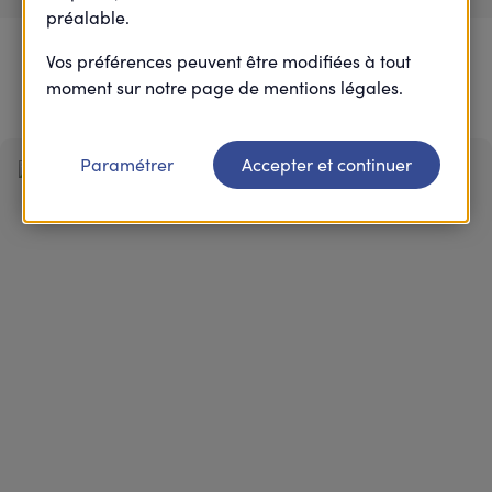
préalable.
6
0
67
À venir
En cours
Passés
Vos préférences peuvent être modifiées à tout
moment sur notre page de mentions légales.
Paramétrer
Accepter et continuer
J-36
Action