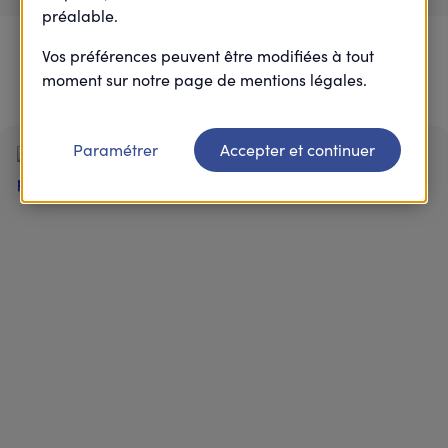
préalable.
2
0
25
À venir
En cours
Passés
Vos préférences peuvent être modifiées à tout
moment sur notre page de mentions légales.
Paramétrer
Accepter et continuer
J-52
Action