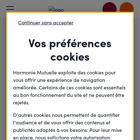
Accueil
organisateur
Mon compte - Activité
Continuer sans accepter
Vos préférences
Mon compte - Activité
Accueil
organisateur
cookies
valérie cardinault
Harmonie Mutuelle exploite des cookies pour
vous offrir une expérience de navigation
améliorée. Certains de ces cookies sont essentiels
au bon fonctionnement du site et ne peuvent être
chateauroux
295
1898
agora(s)
actions
organisée(s)
organisée(s)
rejetés.
D'autres cookies nous permettent de quantifier
Ses thématiques favorites
l'audience et de vous offrir des contenus et
publicités adaptés à vos besoins. Pour leur mise
Environnement
en place, nous sollicitons votre autorisation