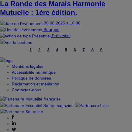
La Ronde des Marais Harmonie
Mutuelle : 1ère édition.
30.08.2025 à 10:00
Bourges
Présentiel
1
2
3
4
5
6
7
8
9
Pagination
Page
Page
Page
Page
Page
Page
Page
Page
Page
courante
Mentions légales
Accessibilité numérique
Politique de données
Réclamation et médiation
Contactez-nous