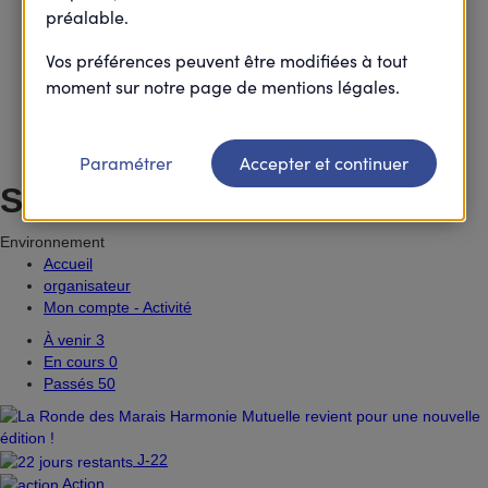
préalable.
bourges
Vos préférences peuvent être modifiées à tout
moment sur notre page de mentions légales.
295
agora(s) organisée(s)
1898
actions organisée(s)
Paramétrer
Accepter et continuer
Ses thématiques favorites
Environnement
Accueil
organisateur
Mon compte - Activité
À venir
3
En cours
0
Passés
50
J-22
Action