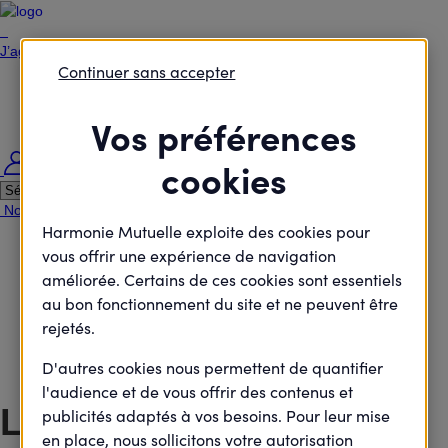
J’agisCollectif
Continuer sans accepter
Je passe à l'action
Je rejoins le débat
Je défends des projets
Vos préférences
Je deviens élu
cookies
Me connecter
Nous contacter
Nous rejoindre
Nos agences
Harmonie Santé Magazine
Harmonie Mutuelle exploite des cookies pour
Accueil
organisateur
vous offrir une expérience de navigation
Mon compte - Activité
améliorée. Certains de ces cookies sont essentiels
Accueil
au bon fonctionnement du site et ne peuvent être
organisateur
rejetés.
Mon compte - Activité
D'autres cookies nous permettent de quantifier
l'audience et de vous offrir des contenus et
Léna GUILLAUME
publicités adaptés à vos besoins. Pour leur mise
en place, nous sollicitons votre autorisation