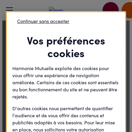
Découvrez les 7 lauréats
Prix santé
entrepreneurs -
nationaux 2026 !
Continuer sans accepter
Vos préférences
cookies
#JagisCollectif
Harmonie Mutuelle exploite des cookies pour
vous offrir une expérience de navigation
améliorée. Certains de ces cookies sont essentiels
Pour des
au bon fonctionnement du site et ne peuvent être
rejetés.
engagements qui
D'autres cookies nous permettent de quantifier
font avancer la
l'audience et de vous offrir des contenus et
publicités adaptés à vos besoins. Pour leur mise
en place, nous sollicitons votre autorisation