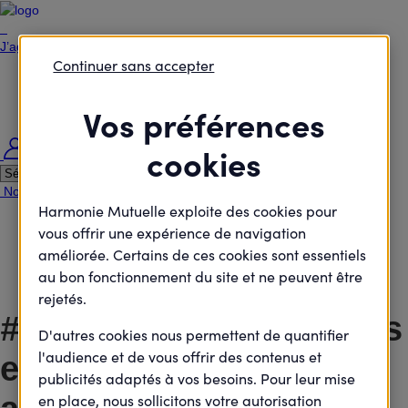
J’agisCollectif
Continuer sans accepter
Je passe à l'action
Je rejoins le débat
Je défends des projets
Vos préférences
Je deviens élu
cookies
Me connecter
Nous contacter
Nous rejoindre
Nos agences
Harmonie Santé Magazine
Harmonie Mutuelle exploite des cookies pour
vous offrir une expérience de navigation
Prix santé entrepreneurs -
Découvrez les 7 lauréats nationaux 2026 !
améliorée. Certains de ces cookies sont essentiels
au bon fonctionnement du site et ne peuvent être
rejetés.
#JagisCollectif
Pour des
D'autres cookies nous permettent de quantifier
l'audience et de vous offrir des contenus et
engagements qui font
publicités adaptés à vos besoins. Pour leur mise
en place, nous sollicitons votre autorisation