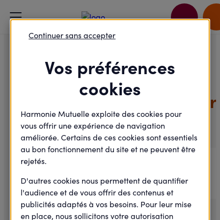
Accueil
Je passe à l'action
Continuer sans accepter
Chaussez vos baskets pour la Galopée
Vos préférences
Sport - Alimentation
cookies
Chaussez vos baskets pour
la Galopée
Harmonie Mutuelle exploite des cookies pour
vous offrir une expérience de navigation
améliorée. Certains de ces cookies sont essentiels
au bon fonctionnement du site et ne peuvent être
rejetés.
06 Jun .
|
D'autres cookies nous permettent de quantifier
07 Jun .
l'audience et de vous offrir des contenus et
publicités adaptés à vos besoins. Pour leur mise
en place, nous sollicitons votre autorisation