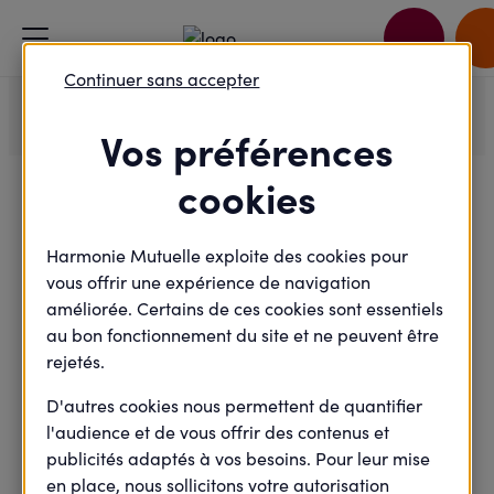
Accueil
Je passe à l'action
Continuer sans accepter
Grande collecte de jouets à Dreux, pour un Noël solidaire.
Vos préférences
cookies
Félicitations !
Harmonie Mutuelle exploite des cookies pour
vous offrir une expérience de navigation
améliorée. Certains de ces cookies sont essentiels
Votre inscription a bien été prise en
au bon fonctionnement du site et ne peuvent être
compte.
rejetés.
Vous allez recevoir à la suite de votre inscription un
D'autres cookies nous permettent de quantifier
email de confirmation comportant toutes les
l'audience et de vous offrir des contenus et
informations de l'évènement.
publicités adaptés à vos besoins. Pour leur mise
en place, nous sollicitons votre autorisation