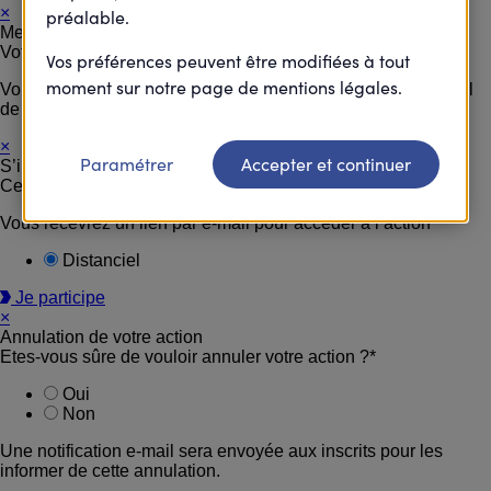
×
préalable.
Merci
Votre inscription à cette action est supprimée.
Vos préférences peuvent être modifiées à tout
moment sur notre page de mentions légales.
Vous allez recevoir à la suite de votre désinscription un email
de confirmation.
×
Paramétrer
Accepter et continuer
S’inscrire
Cette action est accessible en distanciel.
Vous recevrez un lien par e-mail pour accéder à l’action
Distanciel
Je participe
×
Annulation de votre action
Etes-vous sûre de vouloir annuler votre action ?*
Oui
Non
Une notification e-mail sera envoyée aux inscrits pour les
informer de cette annulation.