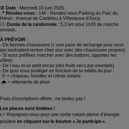
📆
Date :
Mercredi 10 juin 2026.
📍
Rendez-vous :
14h - Rendez-vous Parking du Parc du
Héron : Avenue de Canteleu à Villeneuve d'Ascq.
🚶‍♀️
Durée de la randonnée :
5,3 km pour 1h35 de marche
environ.
À PRÉVOIR :
- De bonnes chaussures (+ une paire de rechange pour ceux
qui souhaitent rentrer chez eux avec des chaussures propres)
- Si vous préférez marcher avec des battons, apportez les
vôtres
- De l’eau et un petit encas (des fruits secs par exemple)
- De quoi vous protéger en fonction de la météo du jour :
🌞 = chapeau, lunettes et crème solaire
🌧️ = vêtements de pluie
Frais d'inscriptions offerts : ne tardez pas !
Les places sont limitées !
👉 Rejoignez-nous pour une sortie nature pleine d’énergie
positive
en cliquant sur le bouton « Je participe »
.