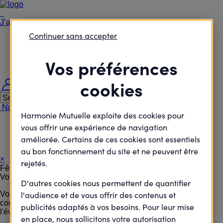
J’agisCollectif
Continuer sans accepter
Je passe à l'action
Je rejoins le débat
Je défends des projets
Vos préférences
Je deviens élu
cookies
Me connecter
Nous contacter
Nous rejoindre
Nos agences
Harmonie Santé Magazine
Harmonie Mutuelle exploite des cookies pour
Accueil
vous offrir une expérience de navigation
Je passe à l'action
améliorée. Certains de ces cookies sont essentiels
Participez à une Rando Santé près de Lille (3/3)
au bon fonctionnement du site et ne peuvent être
×
rejetés.
Félicitations !
Votre inscription a bien été prise en compte.
D'autres cookies nous permettent de quantifier
Vous allez recevoir à la suite de votre inscription un email de
l'audience et de vous offrir des contenus et
confirmation comportant toutes les informations de
publicités adaptés à vos besoins. Pour leur mise
l'évènement.
en place, nous sollicitons votre autorisation