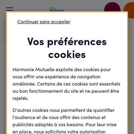
Accueil
Je rejoins le débat
Continuer sans accepter
L'activité physique, un allié pour rester en bonne santé
Vos préférences
cookies
Félicitations !
Harmonie Mutuelle exploite des cookies pour
vous offrir une expérience de navigation
améliorée. Certains de ces cookies sont essentiels
Votre inscription a bien été prise en
au bon fonctionnement du site et ne peuvent être
compte.
rejetés.
Vous allez recevoir à la suite de votre inscription un
D'autres cookies nous permettent de quantifier
email de confirmation comportant toutes les
l'audience et de vous offrir des contenus et
informations de l'évènement.
publicités adaptés à vos besoins. Pour leur mise
en place, nous sollicitons votre autorisation