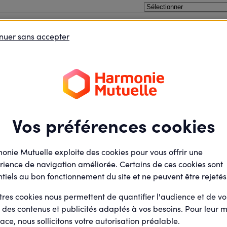
neurs 2021
nuer sans accepter
oins le débat
Je défends des projets
Je deviens élu
Vos préférences cookies
onie Mutuelle exploite des cookies pour vous offrir une
rience de navigation améliorée. Certains de ces cookies sont
tiels au bon fonctionnement du site et ne peuvent être rejetés
 2021
tres cookies nous permettent de quantifier l'audience et de v
r des contenus et publicités adaptés à vos besoins. Pour leur m
ace, nous sollicitons votre autorisation préalable.