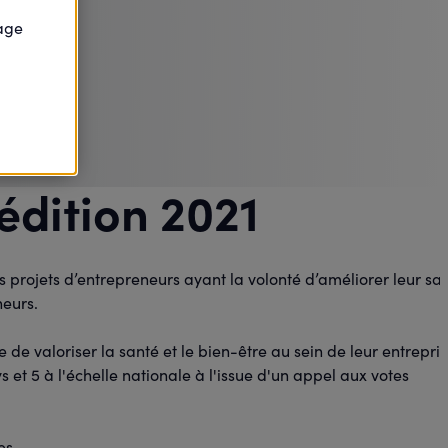
page
édition 2021
 projets d’entrepreneurs ayant la volonté d’améliorer leur sa
neurs.
 de valoriser la santé et le bien-être au sein de leur entrepri
s et 5 à l'échelle nationale à l'issue d'un appel aux votes
es.