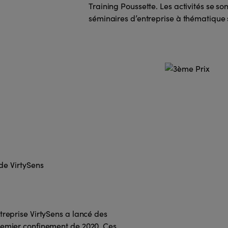
Training Poussette. Les activités se so
séminaires d’entreprise à thématique 
de VirtySens
treprise VirtySens a lancé des
premier confinement de 2020. Ces