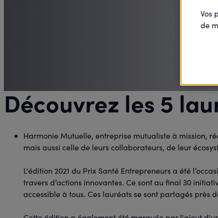
Vos 
de m
Découvrez les 5 lau
Harmonie Mutuelle, entreprise mutualiste à mission, ré
mais aussi celle de leurs collaborateurs, de leur écosy
L'édition 2021 du Prix Santé Entrepreneurs a été l’occas
travers d’actions innovantes. Ce sont au final 30 initiat
accessible à tous. Ces lauréats se sont partagés près
Cette édition a également été marquée par l'ajout d'u