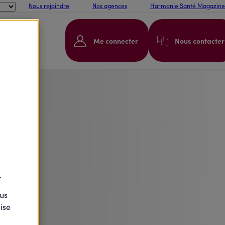
Nous rejoindre
Nos agences
Harmonie Santé Magazine
Me connecter
Nous contacter
.
ous
ise