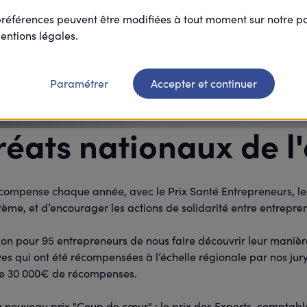
préférences peuvent être modifiées à tout moment sur notre 
entions légales.
Paramétrer
Accepter et continuer
réats nationaux de l'
compense chaque année, avec le Prix Santé Entrepreneurs, les
stème, et d’encourager les actions de solidarité entre entrepre
ion pour 95 entrepreneurs de nous faire découvrir leur manière
ives qui ont été récompensées à l’échelle régionale par nos jury
 de 30 000€ de récompenses.
n nouveau prix "Coup de cœur" : le prix des Experts-comptabl