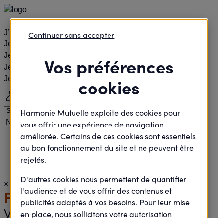
J’agisCollectif
Continuer sans accepter
Je passe à l'action
Je rejoins le débat
Vos préférences
Je défends des projets
Je deviens élu
cookies
Me connecter
Nous contacter
Harmonie Mutuelle exploite des cookies pour
Nous rejoindre
Nos agences
Harmonie Santé Magazine
vous offrir une expérience de navigation
améliorée. Certains de ces cookies sont essentiels
Accueil
au bon fonctionnement du site et ne peuvent être
Je passe à l'action
rejetés.
54 : Initiation Vélo - 24 septembre
D'autres cookies nous permettent de quantifier
×
l'audience et de vous offrir des contenus et
Félicitations !
publicités adaptés à vos besoins. Pour leur mise
Votre inscription a bien été prise en
en place, nous sollicitons votre autorisation