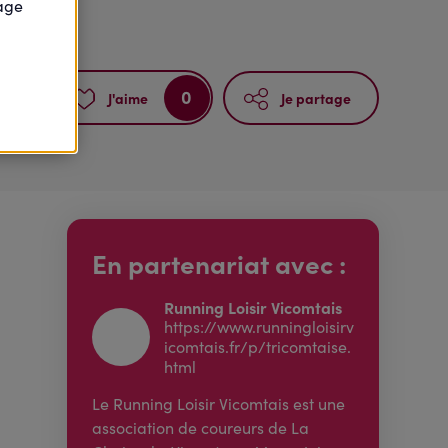
page
0
J'aime
Je partage
En partenariat avec :
Running Loisir Vicomtais
https://www.runningloisirv
icomtais.fr/p/tricomtaise.
html
Le Running Loisir Vicomtais est une
association de coureurs de La