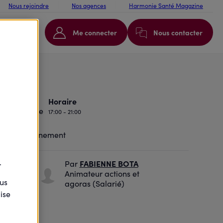
Nous rejoindre
Nos agences
Harmonie Santé Magazine
Me connecter
Nous contacter
ise
Horaire
17:00 - 21:00
te
.
ROUD
FABIENNE BOTA
Par
t
Animateur actions et
ous
agoras (Salarié)
ise