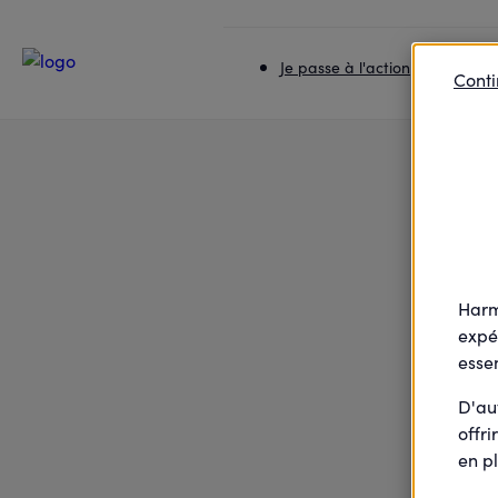
Accueil
Je passe à l'action
La Tricomtaise
Je passe à l'action
Je rej
Conti
Harm
expé
essen
D'au
offri
en pl