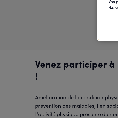
Vos 
de m
Venez participer à
!
Amélioration de la condition phys
prévention des maladies, lien soc
L'activité physique présente de n