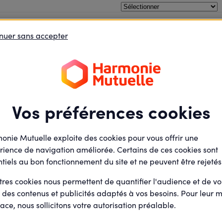
oins le débat
Je défends des projets
Je deviens élu
nuer sans accepter
Sport - Alimentation
Samedi
14
La Tricomta
Juin
2025
Présentiel
Vos préférences cookies
Complexe Sportif
Rue de l'epaud
85310 La Chaize-le-Vicom
onie Mutuelle exploite des cookies pour vous offrir une
rience de navigation améliorée. Certains de ces cookies sont
tiels au bon fonctionnement du site et ne peuvent être rejetés
Manuella POI
Par
Animateur actions e
tres cookies nous permettent de quantifier l'audience et de v
agoras (Salarié)
r des contenus et publicités adaptés à vos besoins. Pour leur m
ace, nous sollicitons votre autorisation préalable.
0 /
participant(s)