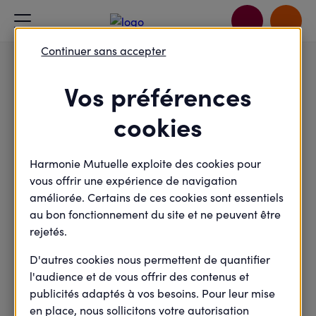
Accueil
Prix Santé Entrepreneurs 2026
Guscio
Lauréats régionaux 2026
Continuer sans accepter
Vos préférences
Lauréat régional
cookies
Guscio
Guscio
par
Harmonie Mutuelle exploite des cookies pour
vous offrir une expérience de navigation
améliorée. Certains de ces cookies sont essentiels
au bon fonctionnement du site et ne peuvent être
rejetés.
D'autres cookies nous permettent de quantifier
l'audience et de vous offrir des contenus et
publicités adaptés à vos besoins. Pour leur mise
en place, nous sollicitons votre autorisation