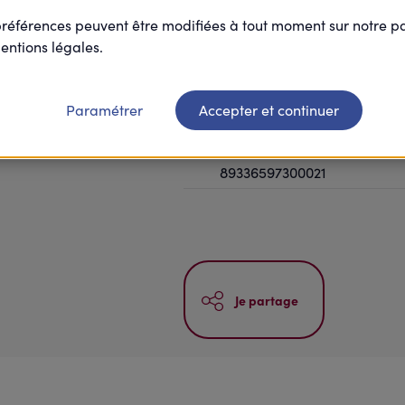
préférences peuvent être modifiées à tout moment sur notre 
Entreprise
entions légales.
Normandie
10 à 19 salariés
Paramétrer
Accepter et continuer
Maturité
89336597300021
Je partage