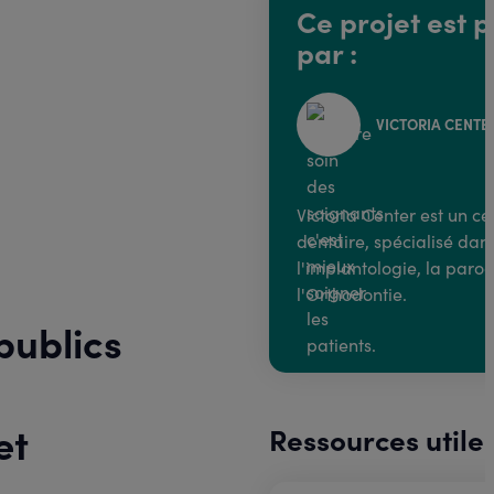
Ce projet est p
par :
VICTORIA CENTE
Victoria Center est un ce
dentaire, spécialisé dan
l'implantologie, la paro
l'Orthodontie.
publics
et
Ressources utile