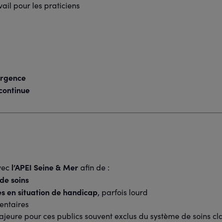
ail pour les praticiens
urgence
 continue
l’APEI Seine & Mer
vec
afin de :
de soins
es en situation de handicap
, parfois lourd
entaires
jeure pour ces publics souvent exclus du système de soins cl