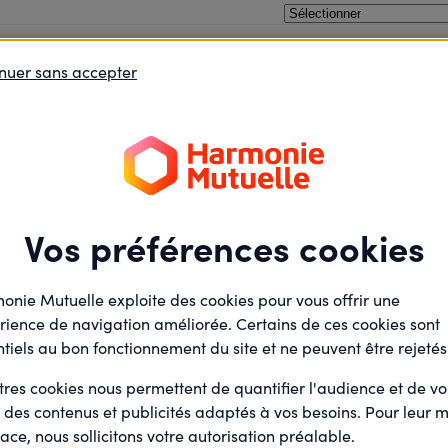
 des soignants c'est mieux soigner les patients.
Lauréats régionaux 20
nuer sans accepter
oins le débat
Je défends des projets
Je deviens élu
Lauréat régional
Prendre soin d
mieux soigner 
Vos préférences cookies
VICTORIA CENTER
par
onie Mutuelle exploite des cookies pour vous offrir une
Amélioration de la santé des
rience de navigation améliorée. Certains de ces cookies sont
acteur de la qualité de vie e
tiels au bon fonctionnement du site et ne peuvent être rejetés
conditions de travail (QVCT)
Acteur de la transition écol
tres cookies nous permettent de quantifier l'audience et de v
bénéfice de la santé des ind
r des contenus et publicités adaptés à vos besoins. Pour leur m
de la société
ace, nous sollicitons votre autorisation préalable.